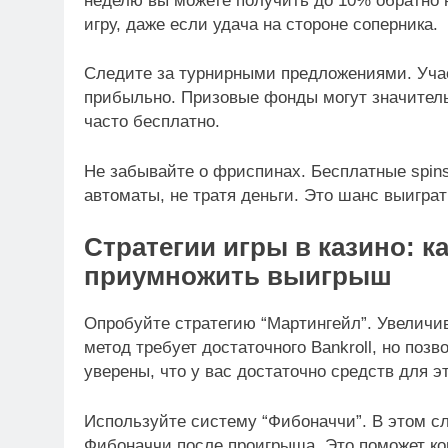
неделю вы можете получить до 10% обратно 
игру, даже если удача на стороне соперника.
Следите за турнирными предложениями. Участ
прибыльно. Призовые фонды могут значител
часто бесплатно.
Не забывайте о фриспинах. Бесплатные spin
автоматы, не тратя деньги. Это шанс выиграт
Стратегии игры в казино: к
приумножить выигрыш
Опробуйте стратегию “Мартингейл”. Увеличив
метод требует достаточного Bankroll, но позв
уверены, что у вас достаточно средств для эт
Используйте систему “Фибоначчи”. В этом с
Фибоначчи после проигрыша. Это поможет кон