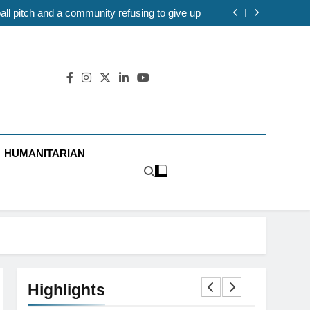
ball pitch and a community refusing to give up
ear-old Civil Protection Act as climate risks
expose weaknesses in response system
 take leading role in disaster risk management
coming a climate justice battle as campaigners
push for renewable power for all
ball pitch and a community refusing to give up
ear-old Civil Protection Act as climate risks
expose weaknesses in response system
 take leading role in disaster risk management
coming a climate justice battle as campaigners
push for renewable power for all
ball pitch and a community refusing to give up
HUMANITARIAN
Highlights