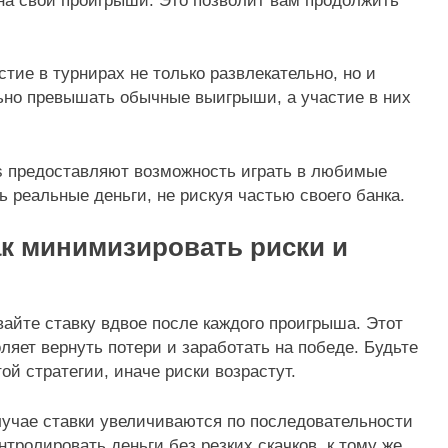
на свои проигрыши. Это позволит вам продолжить
ие в турнирах не только развлекательно, но и
ьно превышать обычные выигрыши, а участие в них
s предоставляют возможность играть в любимые
ь реальные деньги, не рискуя частью своего банка.
ак минимизировать риски и
айте ставку вдвое после каждого проигрыша. Этот
оляет вернуть потери и заработать на победе. Будьте
ой стратегии, иначе риски возрастут.
лучае ставки увеличиваются по последовательности
тролировать деньги без резких скачков, к тому же