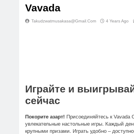
Vavada
Takudzwatmusakasa@gmail.com
4 Years Ago
ATE CHANGE
CONSERVATION
NEWS
bwe moves to replace 37-year-
Calls grow for youth
vil Protection Act as climate risks
role in disaster ri
e weaknesses in response
Играйте и выигрывай
2 Months Ago
em
сейчас
nths Ago
Покорите азарт!
Присоединяйтесь к Vavada Ca
увлекательные настольные игры. Каждый ден
крупными призами. Играть удобно – доступн