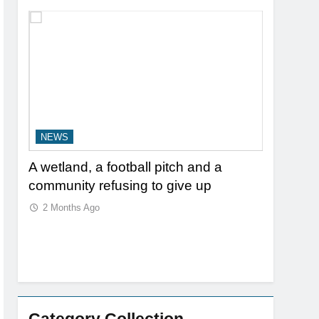
NEWS
NEWS
 a
A wetland, a football pitch and a
Zimbabwe
ners
community refusing to give up
risks le
2 Months Ago
2 Months