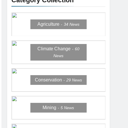
Category Collection
Agriculture
34
News
Climate Change
60
News
Conservation
29
News
Mining
5
News