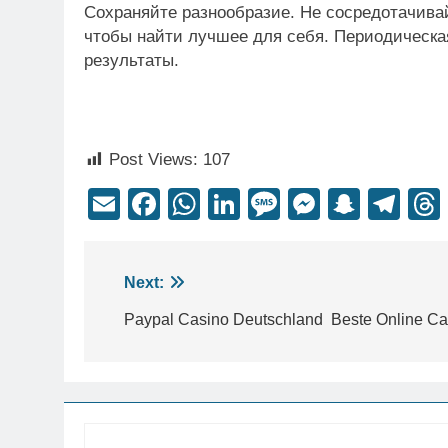
Сохраняйте разнообразие. Не сосредотачивай
чтобы найти лучшее для себя. Периодическа
результаты.
Post Views:
107
Email
Facebook
WhatsApp
LinkedIn
Message
Messeng
Snapc
Te
Next:
Paypal Casino Deutschland ️ Beste Online Ca