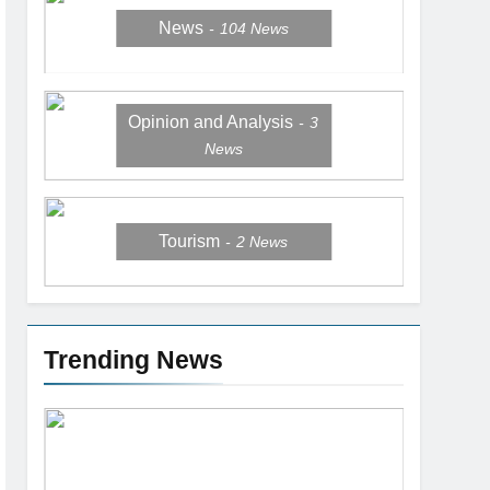
News
104
News
Opinion and Analysis
3
News
Tourism
2
News
Trending News