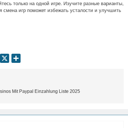
тесь только на одной игре. Изучите разные варианты,
я смена игр поможет избежать усталости и улучшить
er
hat
legram
Threads
X
Share
sinos Mit Paypal Einzahlung Liste 2025