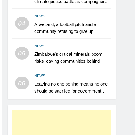
climate justice battle as campaigners
push for renewable power for all
NEWS
04
A wetland, a football pitch and a
community refusing to give up
NEWS
05
Zimbabwe’s critical minerals boom
risks leaving communities behind
NEWS
06
Leaving no one behind means no one
should be sacrifed for government
revenue- Farai Maguwu