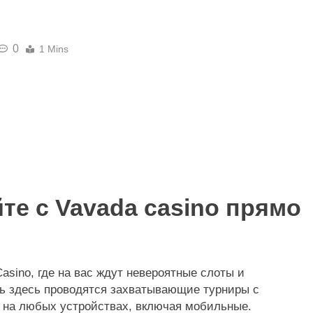
0
1 Mins
CLIMATE CHANGE
NEWS
 to take leading
Africa’s energy crisis is becoming
sk management
climate justice battle as campaig
push for renewable power for all
те с Vavada casino прямо
2 Months Ago
sino, где на вас ждут невероятные слоты и
ь здесь проводятся захватывающие турниры с
о на любых устройствах, включая мобильные.