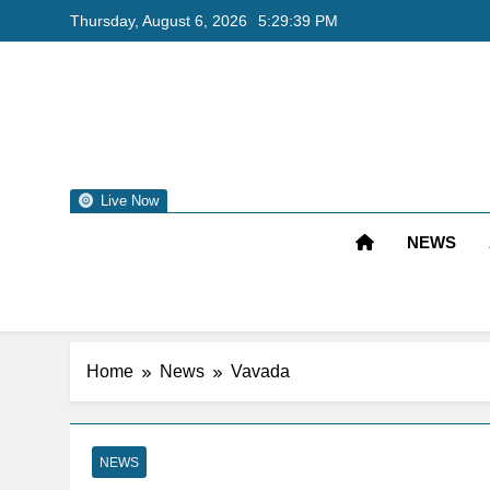
Thursday, August 6, 2026
5:29:40 PM
Live Now
NEWS
Home
News
Vavada
NEWS